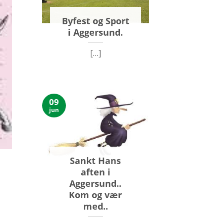
Byfest og Sport
i Aggersund.
[...]
09
jun
Sankt Hans
aften i
Aggersund..
Kom og vær
med..