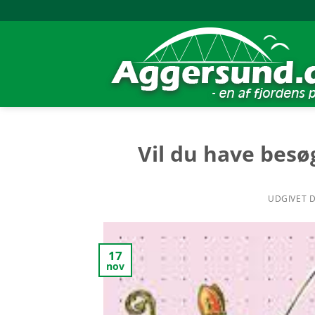
Skip
to
content
Vil du have besø
UDGIVET 
17
nov